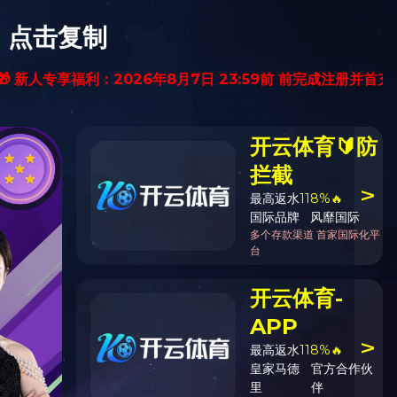
客户热线：010-62161407
贤纳士
合作伙伴
联系方式
与机房咨询
招标代理
财务决算
投资后评价