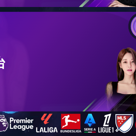
分公司热电部一炉一...
弘善家园网络信息产业园装修...
官方注册
开云kaiyun（中国）
招贤纳士