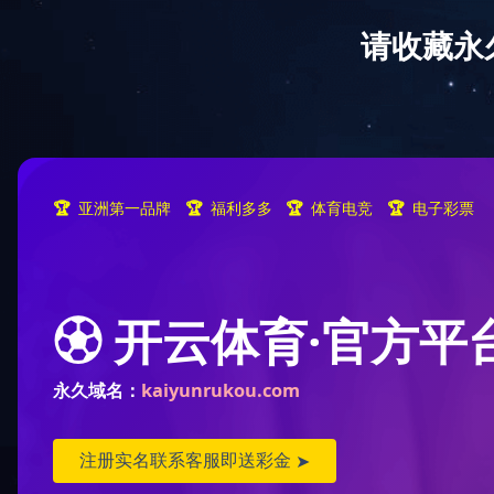
首页
走进中京华
开云KAI
国
建筑工程
市政公用
石油化工
民航工程
电力工程